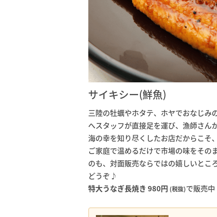
サイキシー(鮮魚)
三陸の牡蠣やホタテ、ホヤでおなじみ
へスタッフが直接足を運び、漁師さんか
海の幸を知り尽くしたお店だからこそ
ご家庭で温めるだけで市場の味をその
のも、対面販売ならではの嬉しいとこ
どうぞ♪
特大うなぎ長焼き 980円
で販売中
(税抜)