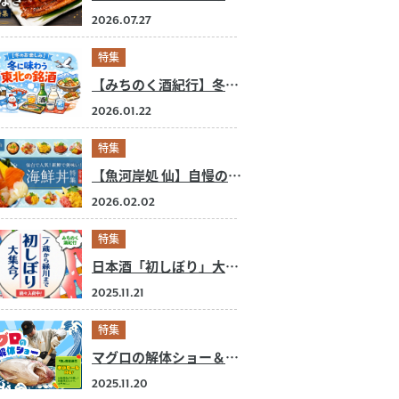
2026.07.27
特集
【みちのく酒紀行】冬のお楽しみ！この季節に味わう東北の銘酒
2026.01.22
特集
【魚河岸処 仙】自慢の海鮮丼特集！
2026.02.02
特集
日本酒「初しぼり」大集合！
2025.11.21
特集
マグロの解体ショー＆野菜半額セール
2025.11.20