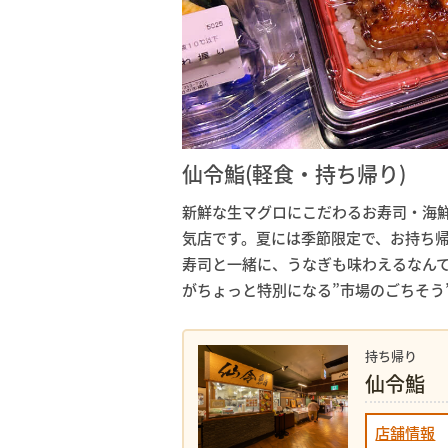
仙令鮨(軽食・持ち帰り)
新鮮な生マグロにこだわるお寿司・海
気店です。夏には季節限定で、お持ち帰
寿司と一緒に、うなぎも味わえるなん
がちょっと特別になる”市場のごちそう
持ち帰り
仙令鮨
店舗情報