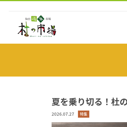
コ
ン
テ
ン
ツ
へ
ス
キ
ッ
プ
夏を乗り切る！杜
2026.07.27
特集