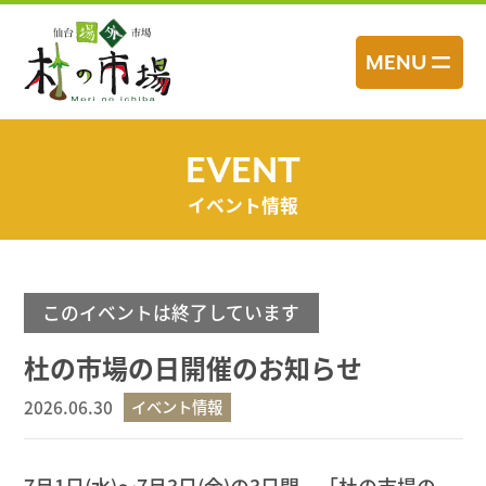
コ
ン
MENU
テ
ン
ツ
へ
EVENT
ス
イベント情報
キ
ッ
プ
このイベントは終了しています
杜の市場の日開催のお知らせ
2026.06.30
イベント情報