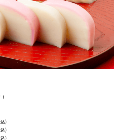
す！
込)
込)
込)