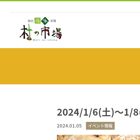
コ
ン
テ
ン
ツ
へ
ス
キ
ッ
プ
2024/1/6(土)～
2024.01.05
イベント情報