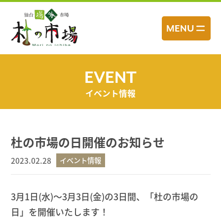
コ
ン
MENU
テ
ン
ツ
へ
EVENT
ス
イベント情報
キ
ッ
プ
杜の市場の日開催のお知らせ
2023.02.28
イベント情報
3月1日(水)〜3月3日(金)の3日間、「杜の市場の
日」を開催いたします！