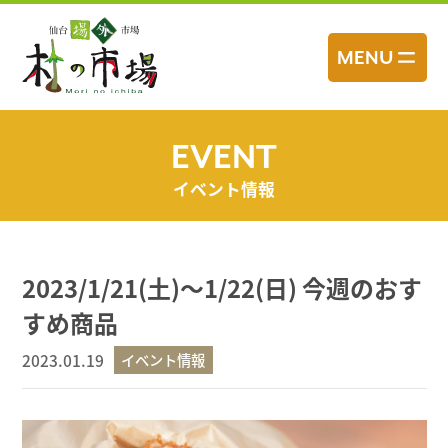
コ
ン
MENU
テ
ン
ツ
へ
EVENT
ス
イベント情報
キ
ッ
プ
2023/1/21(土)～1/22(日) 今週のおす
すめ商品
2023.01.19
イベント情報