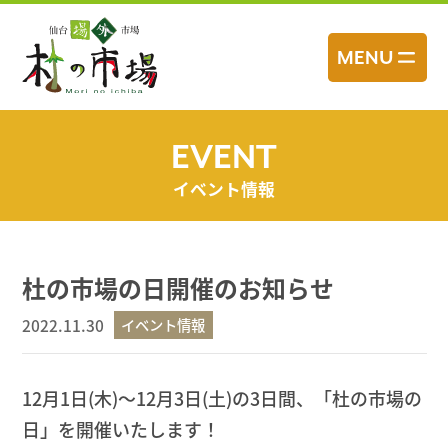
コ
ン
MENU
テ
ン
ツ
へ
EVENT
ス
イベント情報
キ
ッ
プ
杜の市場の日開催のお知らせ
2022.11.30
イベント情報
12月1日(木)〜12月3日(土)の3日間、「杜の市場の
日」を開催いたします！