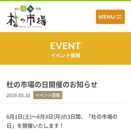
コ
ン
MENU
テ
ン
ツ
へ
EVENT
ス
イベント情報
キ
ッ
プ
杜の市場の日開催のお知らせ
2019.05.31
イベント情報
6月1日(土)～6月3日(月)の3日間、「杜の市場の
日」を開催いたします！