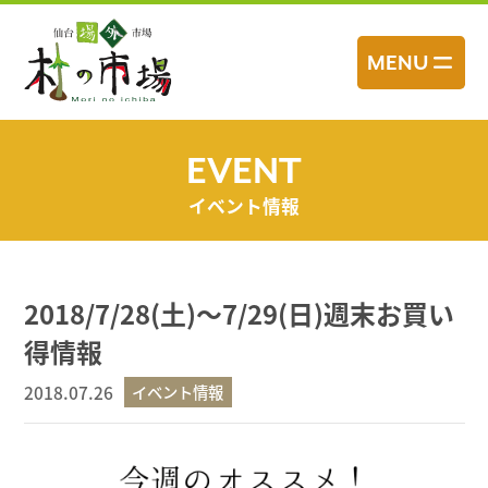
コ
ン
MENU
テ
ン
ツ
へ
EVENT
ス
イベント情報
キ
ッ
プ
2018/7/28(土)～7/29(日)週末お買い
得情報
2018.07.26
イベント情報