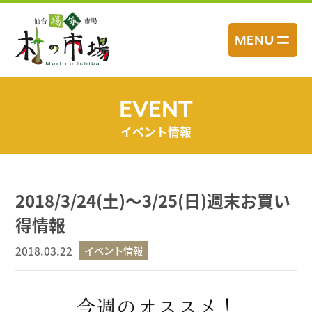
コ
ン
MENU
テ
ン
ツ
へ
EVENT
ス
イベント情報
キ
ッ
プ
2018/3/24(土)～3/25(日)週末お買い
得情報
2018.03.22
イベント情報