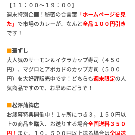
【１１：００～１９：００】
週末特別企画！秘密の合言葉
「ホームページを見
た」
で市場のカレーが、なんと
全品１００円引き
です！
■
華ずし
大人気のサーモン＆イクラカップ寿司（４５０
円）、マグロとアボカドのカップ寿司（５００
円）を大好評販売中です！どちらも
週末限定
の人
気商品ですので、お早めにどうぞ！
■
松澤蒲鉾店
お歳暮特典開催中！１ヶ所につき３，１５０円以
上の商品を購入、お送りする場合
全国送料３５０
円！
また、１０，５００円以上送る場合は
全国送