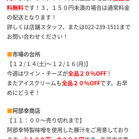
料無料
です！３，１５０円未満の場合は通常料金
の配送となります！
詳しくは店舗スタッフ、または022-239-1511まで
お問い合わせください！
■
市場の台所
【１２/１４(土)～１２/１６(月)】
今週はワイン・チーズが
全品２０％OFF
！
またアイスクリームも
全品２０％OFF
です。お早
めにどうぞ！
■
阿部幸商店
【１１：００～売り切れまで】
阿部幸特製味噌を使用した豚汁をご用意しており