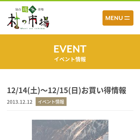
コ
ン
MENU
テ
ン
ツ
へ
EVENT
ス
イベント情報
キ
ッ
プ
12/14(土)～12/15(日)お買い得情報
2013.12.12
イベント情報