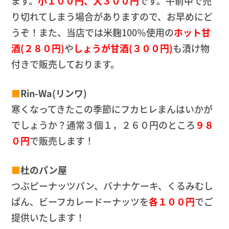
ます。
小１００円、大３００円
です。午前中で売
り切れてしまう場合がありますので、お早めにど
うぞ！また、当店では米麹100％使用の
ホット甘
酒(２８０円)
や
しょうが甘酒(３００円)
も漬け物
付きで販売しております。
■
Rin-Wa(リンワ)
寒くなってきたこの季節にフカヒレまんはいかが
でしょうか？通常３個１，２６０円のところ
９８
０円
で販売します！
■
杜のパン屋
つぶピーナッツパン、バナナケーキ、くるみむし
ぱん、ビーフカレードーナッツを
各１００円
でご
提供いたします！