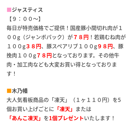
■
ジャスティス
【９：００～】
毎日が特売価格でご提供！国産豚小間切れ肉が１
００g（ジャンボパック）が
７８円
！若鶏むね肉が
１００g
３８円
、豚スペアリブ１００g
９８円
、豚
挽肉１００g
７８円
となっております。その他牛
肉・加工肉なども大変お買い得となっておりま
す！
■
木乃幡
大人気看板商品の「凍天」（１ヶ１１０円）を5
個お買い上げごとに
「凍天」
または
「あんこ凍天」
を
1個プレゼント
いたします！