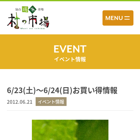
コ
ン
MENU
テ
ン
ツ
へ
EVENT
ス
イベント情報
キ
ッ
プ
6/23(土)～6/24(日)お買い得情報
2012.06.21
イベント情報