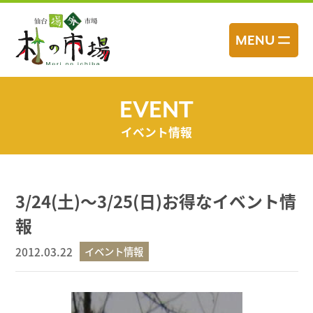
コ
ン
MENU
テ
ン
ツ
へ
EVENT
ス
イベント情報
キ
ッ
プ
3/24(土)～3/25(日)お得なイベント情
報
2012.03.22
イベント情報