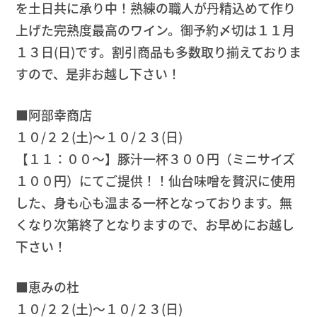
を土日共に承り中！熟練の職人が丹精込めて作り
上げた完熟度最高のワイン。御予約〆切は１１月
１３日(日)です。割引商品も多数取り揃えておりま
すので、是非お越し下さい！
■阿部幸商店
１０/２２(土)～１０/２３(日)
【１１：００～】豚汁一杯３００円（ミニサイズ
１００円）にてご提供！！仙台味噌を贅沢に使用
した、身も心も温まる一杯となっております。無
くなり次第終了となりますので、お早めにお越し
下さい！
■恵みの杜
１０/２２(土)～１０/２３(日)