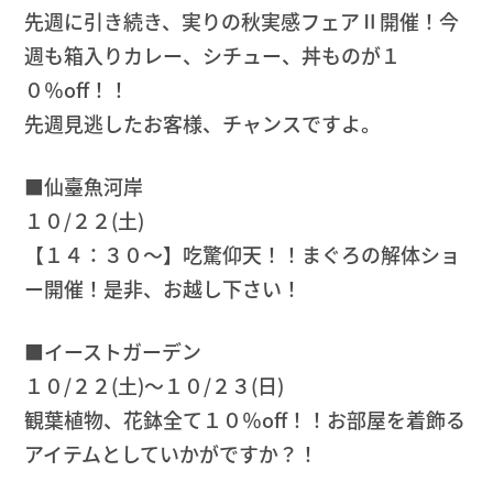
先週に引き続き、実りの秋実感フェアⅡ開催！今
週も箱入りカレー、シチュー、丼ものが１
０％off！！
先週見逃したお客様、チャンスですよ。
■仙臺魚河岸
１０/２２(土)
【１４：３０～】吃驚仰天！！まぐろの解体ショ
ー開催！是非、お越し下さい！
■イーストガーデン
１０/２２(土)～１０/２３(日)
観葉植物、花鉢全て１０％off！！お部屋を着飾る
アイテムとしていかがですか？！