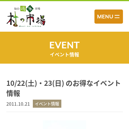
コ
ン
MENU
テ
ン
ツ
へ
EVENT
ス
イベント情報
キ
ッ
プ
10/22(土)・23(日) のお得なイベント
情報
2011.10.21
イベント情報