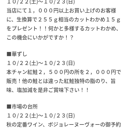
１０/２２(土)～１０/２３(日)
当店にて１，０００円以上お買い上げのお客様
に、生換算で２５５ｇ相当のカットわかめ１５ｇ
をプレゼント！！何かと多様するカットわかめ、
この機会にいかがですか！？
■華ずし
１０/２２(土)～１０/２３(日)
本チャン紅鮭２，５００円の所を２，０００円で
販売！他の鮭とは違った紅鮭独特の脂のり、旨
味、塩加減を是非ご賞味下さい！！
■市場の台所
１０/２２(土)～１０/２３(日)
秋の定番ワイン、ボジョレーヌーヴォーの御予約