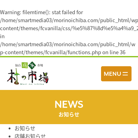
Warning
: filemtime(): stat failed for
/home/smartmedia03/morinoichiba.com/public_html/wp
content/themes/fcvanilla/css/%e5%87%8d%e5%a4%a9_2
in
/home/smartmedia03/morinoichiba.com/public_html/w
p-content/themes/fcvanilla/functions.php
on line
36
コ
ン
MENU
テ
ン
ツ
へ
NEWS
ス
お知らせ
キ
ッ
お知らせ
プ
店舗お知らせ