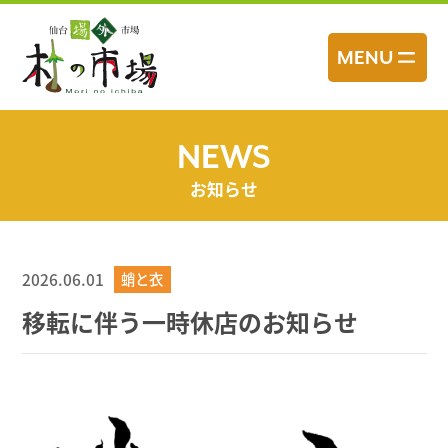
コ
ン
MENU
テ
ン
ツ
へ
NEWS
ス
お知らせ
キ
ッ
プ
2026.06.01
蛸と衣
移転に伴う一時休店のお知らせ