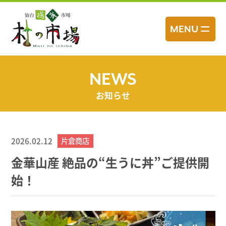
コ
ン
MENU
テ
ン
ツ
へ
NEWS
ス
お知らせ
キ
ッ
プ
2026.02.12
片倉商店
金華山産 絶品の“生うに丼”ご提供開
始！