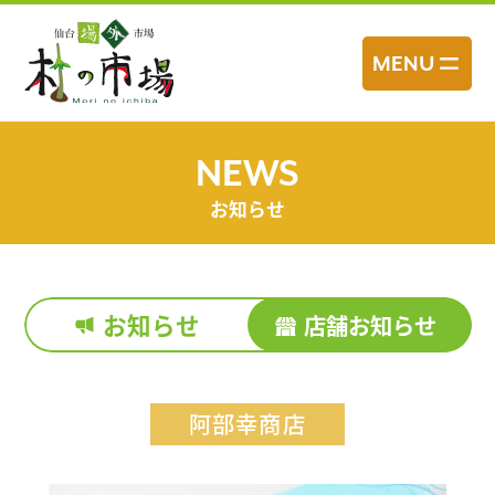
コ
ン
MENU
テ
ン
ツ
へ
NEWS
ス
お知らせ
キ
ッ
プ
お知らせ
店舗お知らせ
阿部幸商店