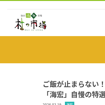
コ
ン
テ
ン
ツ
へ
ス
キ
ッ
プ
ご飯が止まらない
「海宏」自慢の特
2026.02.19
海宏