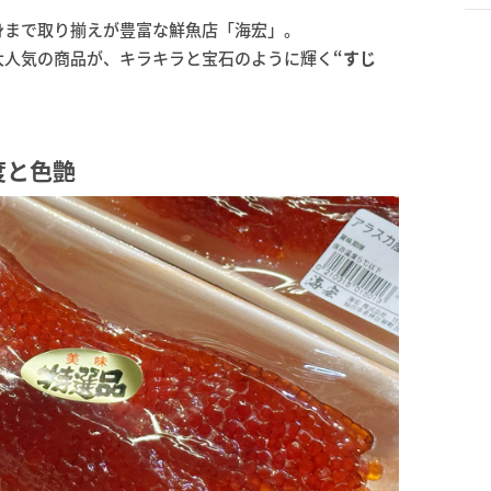
身まで取り揃えが豊富な鮮魚店「海宏」。
大人気の商品が、キラキラと宝石のように輝く
“すじ
度と色艶