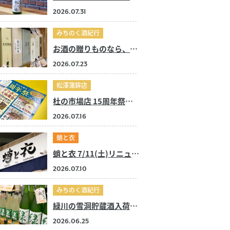
2026.07.31
みちのく酒紀行
お酒の贈りものなら、みちのく酒紀行へ！
2026.07.23
松澤蒲鉾店
杜の市場店 15周年祭開催！
2026.07.16
蛸と衣
蛸と衣 7/11(土)リニューアルオープン！
2026.07.10
みちのく酒紀行
緑川の雪洞貯蔵酒入荷しました！
2026.06.25