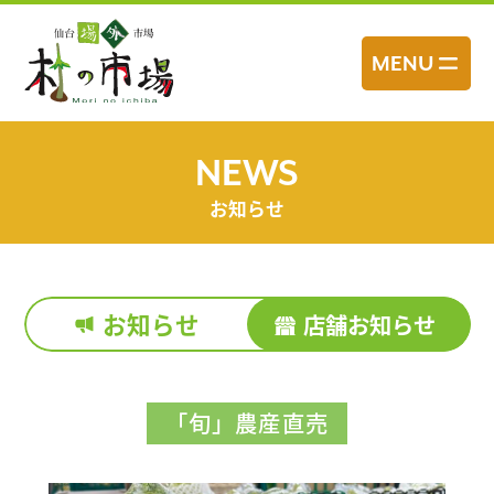
コ
ン
MENU
テ
ン
ツ
へ
NEWS
ス
お知らせ
キ
ッ
プ
お知らせ
店舗お知らせ
「旬」農産直売