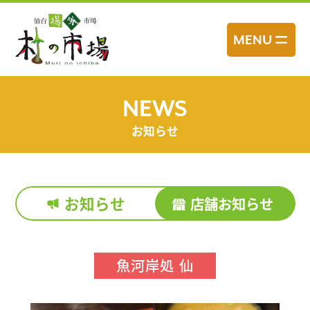
コ
ン
MENU
テ
ン
ツ
へ
NEWS
ス
お知らせ
キ
ッ
プ
お知らせ
店舗お知らせ
魚河岸処 仙