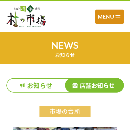
コ
ン
MENU
テ
ン
ツ
へ
NEWS
ス
お知らせ
キ
ッ
プ
お知らせ
店舗お知らせ
市場の台所