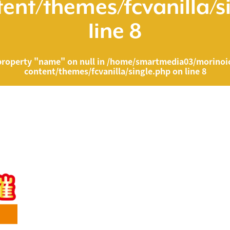
ent/themes/fcvanilla/s
line
8
property "name" on null in
/home/smartmedia03/morinoic
content/themes/fcvanilla/single.php
on line
8
ia03/morinoichiba.com/public_html/wp-content/themes/fcvanilla/singl
">
" on null in
/home/smartmedia03/morinoichiba.com/public_html/wp-cont
43