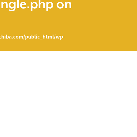
ingle.php
on
hiba.com/public_html/wp-
e.php on line
43
ent/themes/fcvanilla/single.php
on line