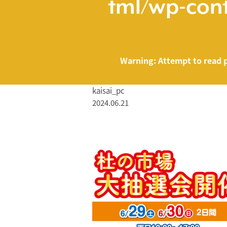
tml/wp-cont
Warning
: Attempt to read 
kaisai_pc
2024.06.21
/home/smartmed
Warning
: Attempt to read property "name