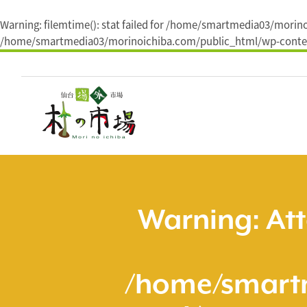
Warning
: filemtime(): stat failed for /home/smartmedia03/mori
/home/smartmedia03/morinoichiba.com/public_html/wp-conten
コ
ン
テ
ン
ツ
へ
ス
キ
ッ
プ
Warning
: At
/home/smart