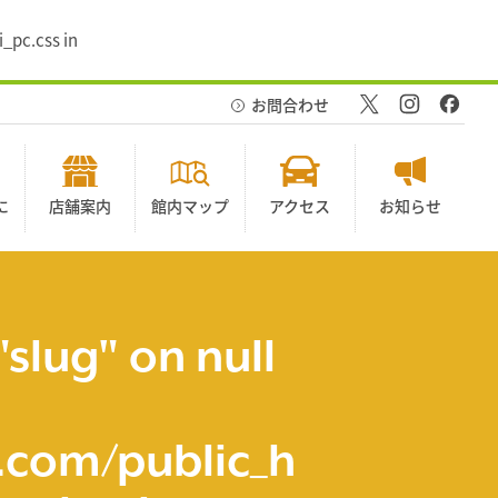
_pc.css in
お問合わせ
に
店舗案内
館内マップ
アクセス
お知らせ
"slug" on null
com/public_h