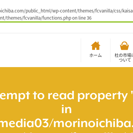
noichiba.com/public_html/wp-content/themes/fcvanilla/css/kaisai
t/themes/fcvanilla/functions.php
on line
36
ホーム
杜の市場
ついて
tempt to read property 
in
media03/morinoichiba.