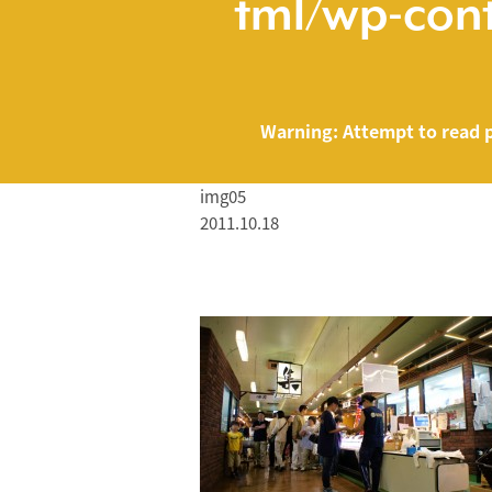
tml/wp-cont
Warning
: Attempt to read 
img05
2011.10.18
/home/smartmed
Warning
: Attempt to read property "name