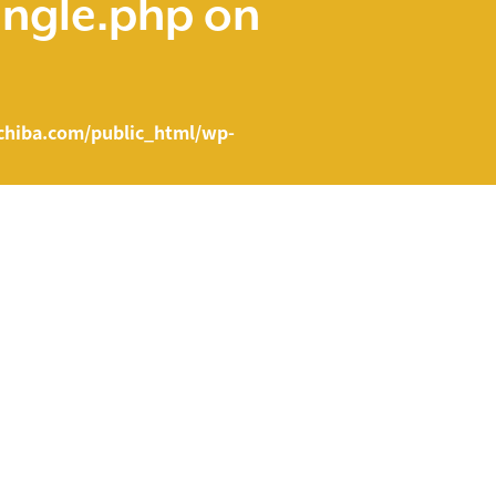
ingle.php
on
hiba.com/public_html/wp-
e.php on line
43
ent/themes/fcvanilla/single.php
on line