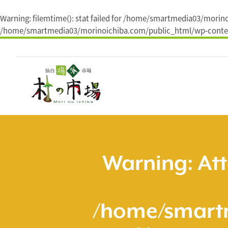
Warning
: filemtime(): stat failed for /home/smartmedia03/mori
/home/smartmedia03/morinoichiba.com/public_html/wp-conten
コ
ン
テ
ン
ツ
へ
ス
キ
ッ
プ
Warning
: At
/home/smart