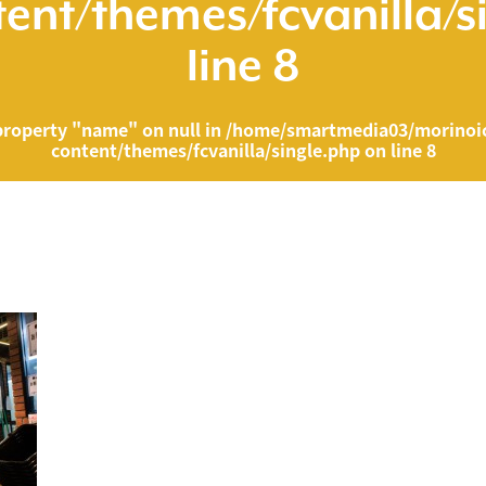
ent/themes/fcvanilla/s
line
8
property "name" on null in
/home/smartmedia03/morinoic
content/themes/fcvanilla/single.php
on line
8
ia03/morinoichiba.com/public_html/wp-content/themes/fcvanilla/singl
">
" on null in
/home/smartmedia03/morinoichiba.com/public_html/wp-cont
43