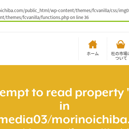
noichiba.com/public_html/wp-content/themes/fcvanilla/css/img05
t/themes/fcvanilla/functions.php
on line
36
ホーム
杜の市場
ついて
tempt to read property 
in
media03/morinoichiba.