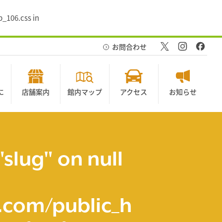
_106.css in
お問合わせ
に
店舗案内
館内マップ
アクセス
お知らせ
"slug" on null
com/public_h