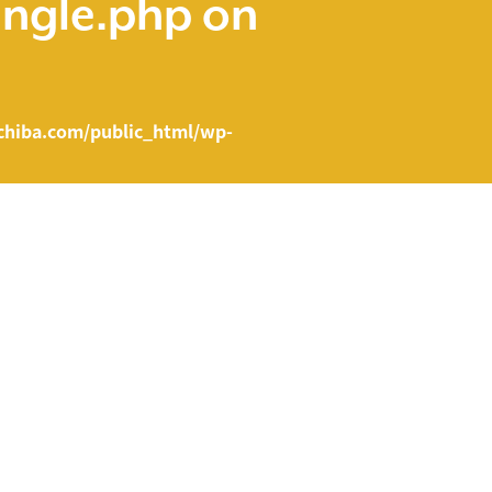
ingle.php
on
hiba.com/public_html/wp-
e.php on line
43
ent/themes/fcvanilla/single.php
on line