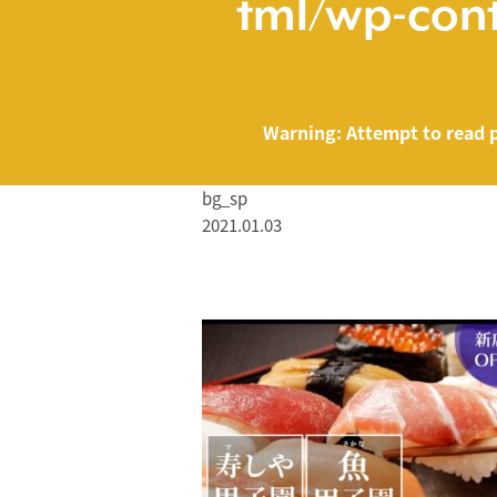
tml/wp-cont
Warning
: Attempt to read 
bg_sp
2021.01.03
/home/smartmed
Warning
: Attempt to read property "name