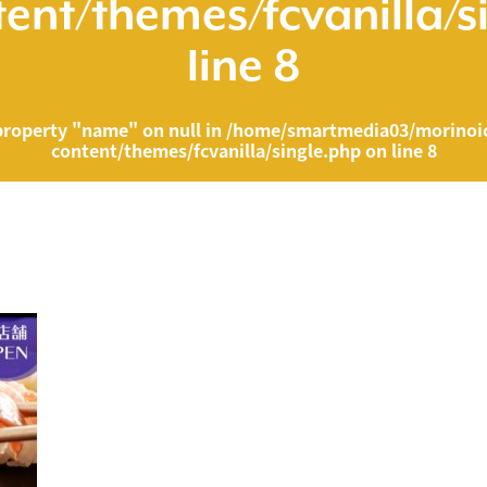
ent/themes/fcvanilla/s
line
8
property "name" on null in
/home/smartmedia03/morinoic
content/themes/fcvanilla/single.php
on line
8
ia03/morinoichiba.com/public_html/wp-content/themes/fcvanilla/singl
">
" on null in
/home/smartmedia03/morinoichiba.com/public_html/wp-cont
43