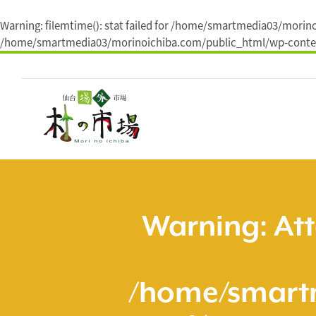
Warning
: filemtime(): stat failed for /home/smartmedia03/mori
/home/smartmedia03/morinoichiba.com/public_html/wp-conten
コ
ン
テ
ン
ツ
へ
ス
キ
ッ
プ
Warning
: At
/home/smart