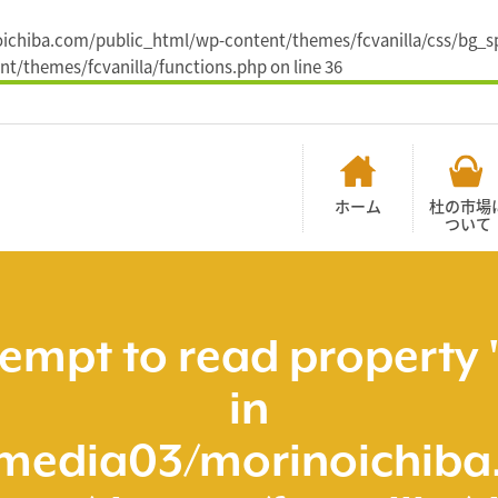
noichiba.com/public_html/wp-content/themes/fcvanilla/css/bg_sp
t/themes/fcvanilla/functions.php
on line
36
ホーム
杜の市場
ついて
tempt to read property 
in
media03/morinoichiba.