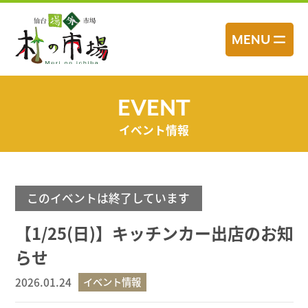
コ
ン
MENU
テ
ン
ツ
へ
EVENT
ス
イベント情報
キ
ッ
プ
このイベントは終了しています
【1/25(日)】キッチンカー出店のお知
らせ
2026.01.24
イベント情報