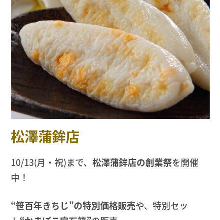
松澤蒲鉾店
10/13(月・祝)まで、
松澤蒲鉾店の創業祭
を開催
中！
“笹百年きちじ”の特別価格販売
や、特別セッ