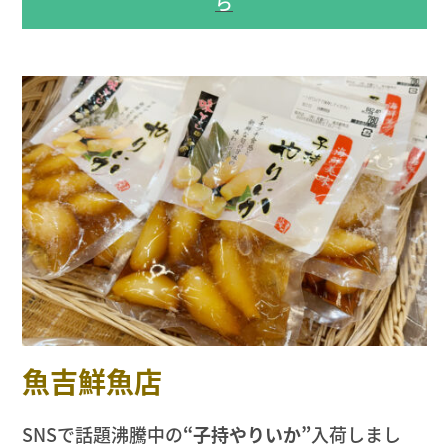
ら
魚吉鮮魚店
SNSで話題沸騰中の
“子持やりいか”
入荷しまし