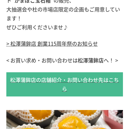
ト
“かまぼこ宝石箱”
の販売、
大抽選会や杜の市場店限定の企画もご用意してい
ます！
ぜひご利用くださいませ♪
> 松澤蒲鉾店 創業115周年祭のお知らせ
< お買い求め・お問い合わせは
松澤蒲鉾店
へ！ >
松澤蒲鉾店の店舗紹介・お問い合わせ先はこち
ら