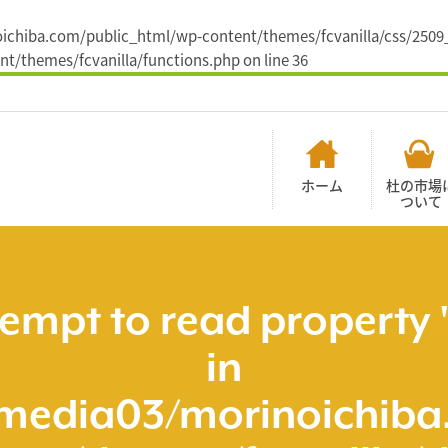
rinoichiba.com/public_html/wp-content/themes/fcvanilla/css/25
t/themes/fcvanilla/functions.php
on line
36
ホーム
杜の市場
ついて
tempt to read property 
in
media03/morinoichiba.