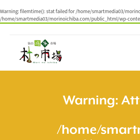
Warning
: filemtime(): stat failed for /home/smartmedia03/mo
/home/smartmedia03/morinoichiba.com/public_html/wp-conten
コ
ン
テ
ン
ツ
へ
ス
キ
ッ
プ
Warning
: At
/home/smart