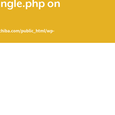
ingle.php
on
hiba.com/public_html/wp-
e.php on line
43
ent/themes/fcvanilla/single.php
on line