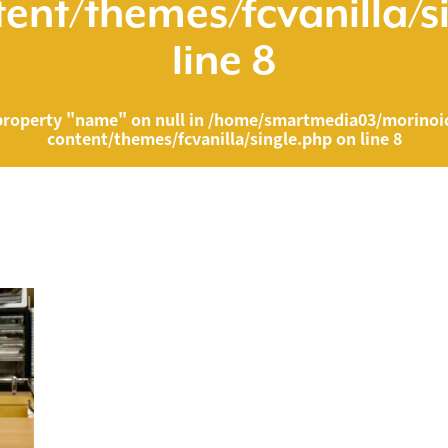
ent/themes/fcvanilla/s
line
8
property "name" on null in
/home/smartmedia03/morinoic
content/themes/fcvanilla/single.php
on line
8
ia03/morinoichiba.com/public_html/wp-content/themes/fcvanilla/singl
">
" on null in
/home/smartmedia03/morinoichiba.com/public_html/wp-cont
43