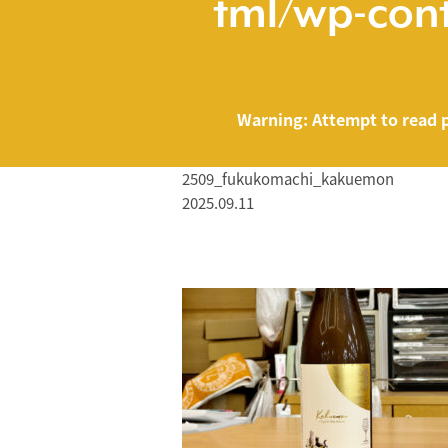
tml/wp-cont
Warning
: Attempt to read 
2509_fukukomachi_kakuemon
2025.09.11
/home/smartmed
Warning
: Attempt to read property "name