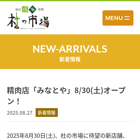
コ
ン
MENU
テ
ン
ツ
へ
NEW-ARRIVALS
ス
新着情報
キ
ッ
プ
精肉店「みなとや」8/30(土)オープ
ン！
2025.08.27
新着情報
2025年8月30日(土)、杜の市場に待望の新店舗、