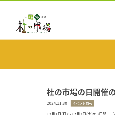
コ
ン
テ
ン
ツ
へ
ス
キ
ッ
プ
杜の市場の日開催
2024.11.30
イベント情報
12月1日(日)〜12月3日(火)の3日