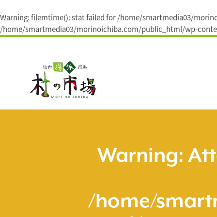
Warning
: filemtime(): stat failed for /home/smartmedia03/mor
/home/smartmedia03/morinoichiba.com/public_html/wp-conten
コ
ン
テ
ン
ツ
へ
ス
キ
ッ
プ
Warning
: At
/home/smart