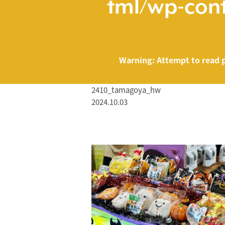
tml/wp-cont
Warning
: Attempt to read 
2410_tamagoya_hw
2024.10.03
/home/smartmed
Warning
: Attempt to read property "name