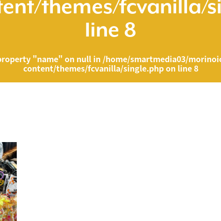
ent/themes/fcvanilla/s
line
8
property "name" on null in
/home/smartmedia03/morinoic
content/themes/fcvanilla/single.php
on line
8
ia03/morinoichiba.com/public_html/wp-content/themes/fcvanilla/singl
">
" on null in
/home/smartmedia03/morinoichiba.com/public_html/wp-cont
43