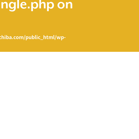
ingle.php
on
hiba.com/public_html/wp-
e.php on line
43
ent/themes/fcvanilla/single.php
on line