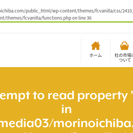
inoichiba.com/public_html/wp-content/themes/fcvanilla/css/241
t/themes/fcvanilla/functions.php
on line
36
ホーム
杜の市場
ついて
tempt to read property 
in
media03/morinoichiba.