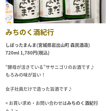
みちのく酒紀行
しぼったまんま(宮城県岩出山町 森民酒造)
720ml 1,780円(税込)
“酵母が活きている”ササニゴリのお酒です♪
もろみの味が旨い！
女子社員だけで造った旨酒です♪
< お買い求め・お問い合わせは
みちのく酒紀行
へ！ >