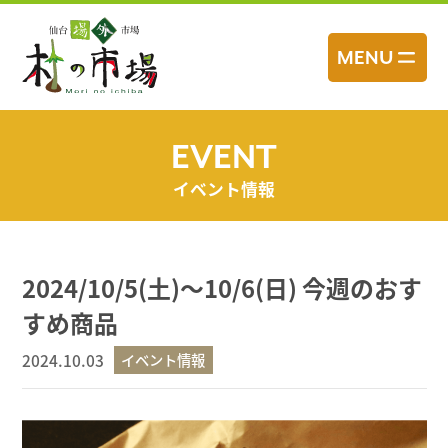
コ
ン
MENU
テ
ン
ツ
へ
EVENT
ス
イベント情報
キ
ッ
プ
2024/10/5(土)～10/6(日) 今週のおす
すめ商品
2024.10.03
イベント情報