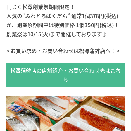
同じく松澤創業祭期間限定！
人気の
“ふわとろばくだん”
通常1個378円(税込)
が、創業祭期間中は特別価格
1個350円(税込)！
創業祭は
10/15(火)まで
開催しております♪
< お買い求め・お問い合わせは
松澤蒲鉾店
へ！ >
松澤蒲鉾店の店舗紹介・お問い合わせ先はこち
ら