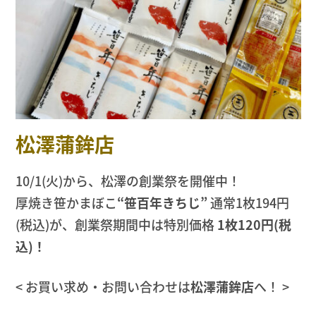
松澤蒲鉾店
10/1(火)から、松澤の創業祭を開催中！
厚焼き笹かまぼこ
“笹百年きちじ”
通常1枚194円
(税込)が、創業祭期間中は特別価格
1枚120円(税
込)！
< お買い求め・お問い合わせは
松澤蒲鉾店
へ！ >