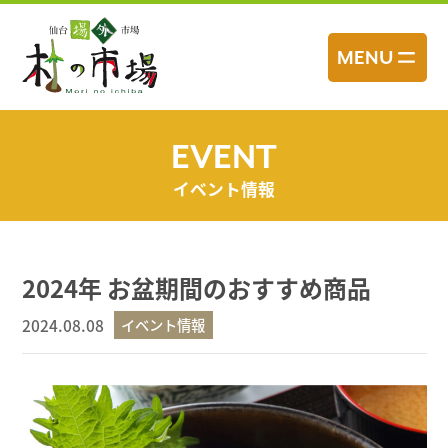
コ
ン
MENU
テ
ン
ツ
へ
EVENT
ス
イベント情報
キ
ッ
プ
2024年 お盆期間のおすすめ商品
2024.08.08
イベント情報