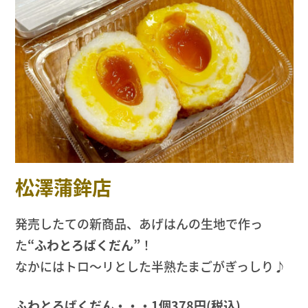
松澤蒲鉾店
発売したての新商品、あげはんの生地で作っ
た
“ふわとろばくだん”
！
なかにはトロ〜リとした半熟たまごがぎっしり♪
ふわとろばくだん・・・1個378円(税込)