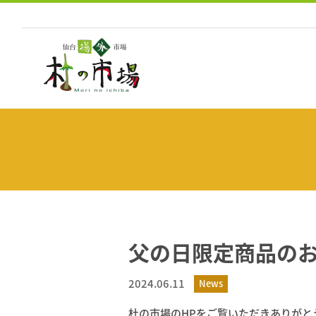
コ
ン
テ
ン
ツ
へ
ス
キ
ッ
プ
父の日限定商品の
2024.06.11
News
杜の市場のHPをご覧いただきありがと