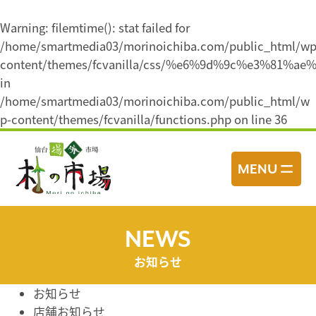
Warning
: filemtime(): stat failed for
/home/smartmedia03/morinoichiba.com/public_html/wp
content/themes/fcvanilla/css/%e6%9d%9c%e3%8
in
/home/smartmedia03/morinoichiba.com/public_html/w
p-content/themes/fcvanilla/functions.php
on line
36
コ
ン
MENU
テ
ン
ツ
へ
NEWS
ス
お知らせ
キ
ッ
お知らせ
プ
店舗お知らせ