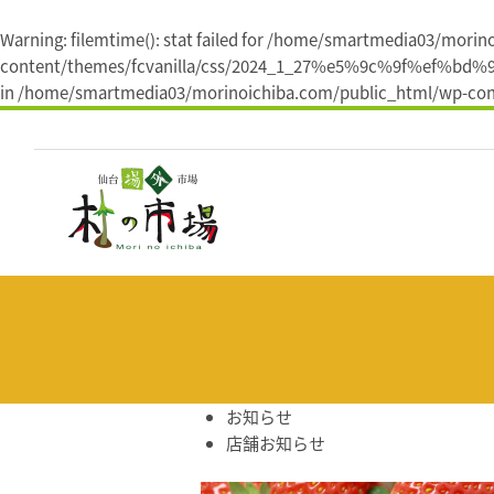
Warning
: filemtime(): stat failed for /home/smartmedia03/mori
content/themes/fcvanilla/css/2024_1_27%e5%9c%9f%
in
/home/smartmedia03/morinoichiba.com/public_html/wp-cont
コ
ン
テ
ン
ツ
へ
ス
キ
ッ
プ
お知らせ
店舗お知らせ