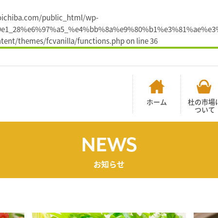
noichiba.com/public_html/wp-
ef%bd%9e1_28%e6%97%a5_%e4%bb%8a%e9%80%b1%e3%81%ae
ent/themes/fcvanilla/functions.php
on line
36
ホーム
杜の市場
ついて
NEWS
お知らせ