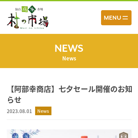
コ
ン
MENU
テ
ン
ツ
へ
NEWS
ス
News
キ
ッ
プ
【阿部幸商店】七夕セール開催のお知
らせ
2023.08.01
News