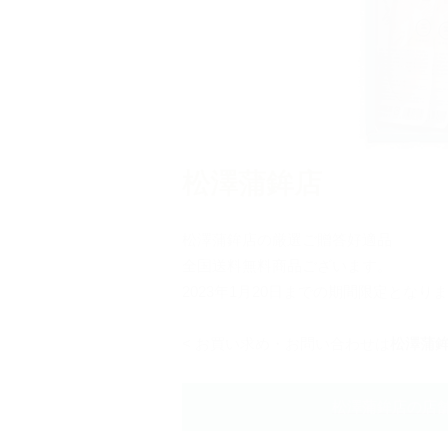
松澤蒲鉾店
松澤蒲鉾店の厳選ご贈答好適品
全国送料無料商品ございます。
2023年1月20日までの期間限定とな
< お買い求め・お問い合わせは
松澤蒲
松澤蒲鉾店の店