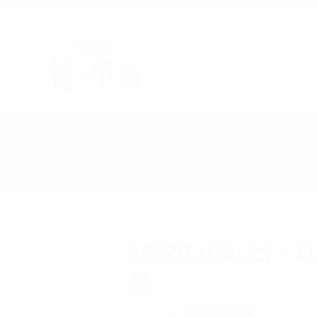
コ
ン
テ
ン
ツ
へ
ス
キ
ッ
プ
2022/11/12(土)
品
2022.11.10
イベント情報