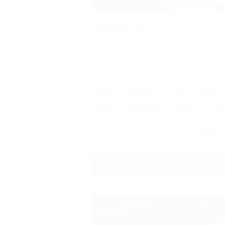
山神山人
宮城の旬の味覚といえば
「はらこ飯」
数量限定、各50食でご提供しています♪
宮城はらこ飯定食・・・税込1,408円
宮城はらこ飯定食(いくら増量)・・・税込
< お買い求め・お問い合わせは
山神山
山神山人の店舗