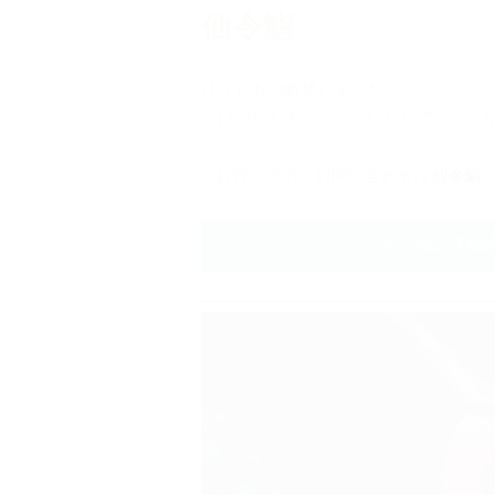
仙令鮨
ひがしもの解禁しました！
「ひがしものづくし」いかがでしょう
< お買い求め・お問い合わせは
仙令鮨
へ
仙令鮨の店舗