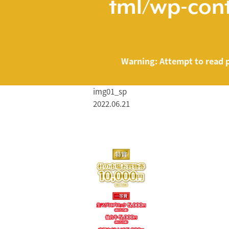
tml/wp-cont
Warning
: Attempt to read 
img01_sp
2022.06.21
/home/smartmed
Warning
: Attempt to read property "name