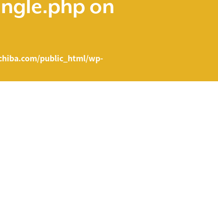
ingle.php
on
hiba.com/public_html/wp-
e.php on line
43
ent/themes/fcvanilla/single.php
on line