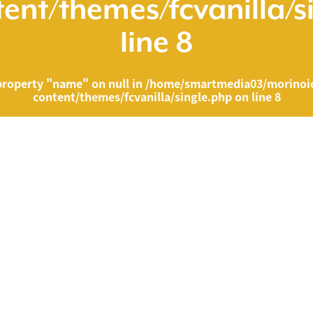
ent/themes/fcvanilla/s
line
8
property "name" on null in
/home/smartmedia03/morinoic
content/themes/fcvanilla/single.php
on line
8
ia03/morinoichiba.com/public_html/wp-content/themes/fcvanilla/singl
">
" on null in
/home/smartmedia03/morinoichiba.com/public_html/wp-cont
43