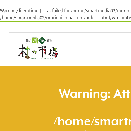
Warning
: filemtime(): stat failed for /home/smartmedia03/mor
/home/smartmedia03/morinoichiba.com/public_html/wp-conten
コ
ン
テ
ン
ツ
へ
ス
キ
ッ
プ
Warning
: At
/home/smart