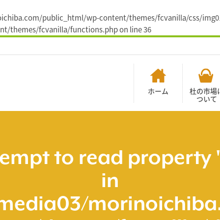
inoichiba.com/public_html/wp-content/themes/fcvanilla/css/img0
t/themes/fcvanilla/functions.php
on line
36
ホーム
杜の市場
ついて
tempt to read property 
in
media03/morinoichiba.