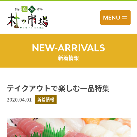
コ
ン
MENU
テ
ン
ツ
へ
NEW-ARRIVALS
ス
新着情報
キ
ッ
プ
テイクアウトで楽しむ一品特集
2020.04.01
新着情報