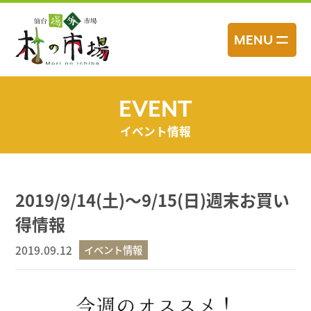
コ
ン
MENU
テ
ン
ツ
へ
EVENT
ス
イベント情報
キ
ッ
プ
2019/9/14(土)～9/15(日)週末お買い
得情報
2019.09.12
イベント情報