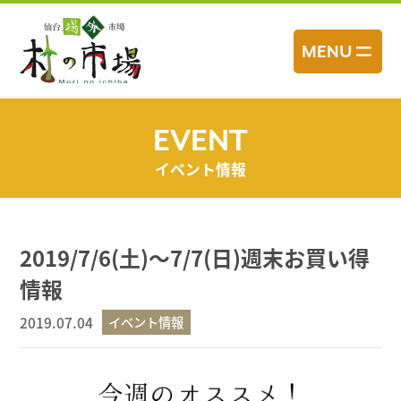
コ
ン
MENU
テ
ン
ツ
へ
EVENT
ス
イベント情報
キ
ッ
プ
2019/7/6(土)～7/7(日)週末お買い得
情報
2019.07.04
イベント情報