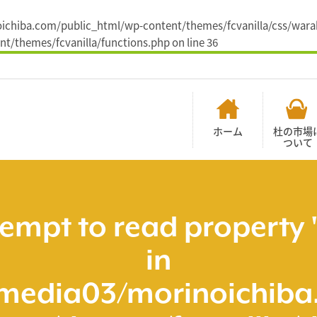
noichiba.com/public_html/wp-content/themes/fcvanilla/css/warab
t/themes/fcvanilla/functions.php
on line
36
ホーム
杜の市場
ついて
tempt to read property 
in
media03/morinoichiba.