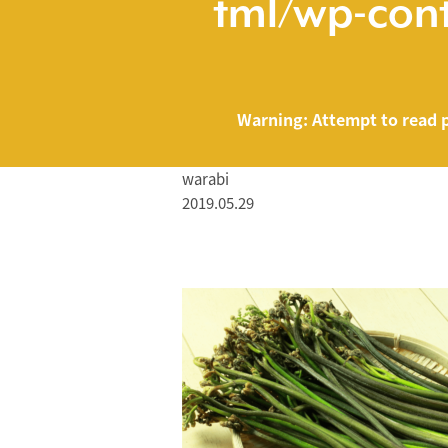
tml/wp-cont
Warning
: Attempt to read 
warabi
2019.05.29
/home/smartmed
Warning
: Attempt to read property "name