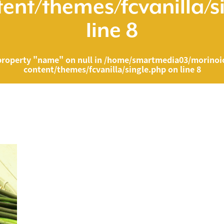
ent/themes/fcvanilla/s
line
8
property "name" on null in
/home/smartmedia03/morinoic
content/themes/fcvanilla/single.php
on line
8
ia03/morinoichiba.com/public_html/wp-content/themes/fcvanilla/singl
">
" on null in
/home/smartmedia03/morinoichiba.com/public_html/wp-cont
43