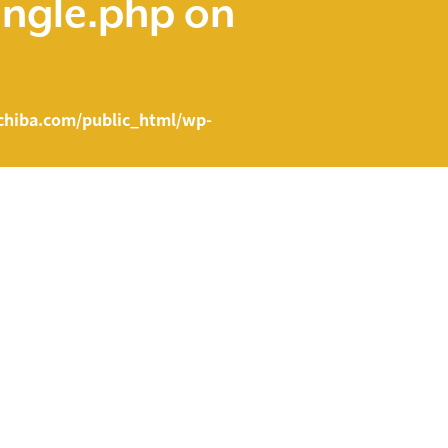
ingle.php
on
hiba.com/public_html/wp-
e.php on line
43
ent/themes/fcvanilla/single.php
on line