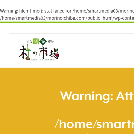
Warning
: filemtime(): stat failed for /home/smartmedia03/mori
/home/smartmedia03/morinoichiba.com/public_html/wp-conten
コ
ン
テ
ン
ツ
へ
ス
キ
ッ
プ
Warning
: At
/home/smart