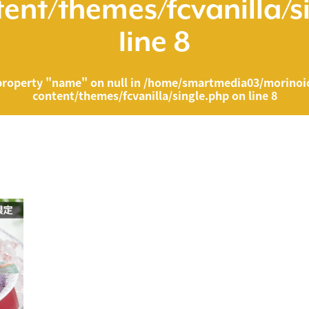
ent/themes/fcvanilla/s
line
8
property "name" on null in
/home/smartmedia03/morinoic
content/themes/fcvanilla/single.php
on line
8
ia03/morinoichiba.com/public_html/wp-content/themes/fcvanilla/singl
">
" on null in
/home/smartmedia03/morinoichiba.com/public_html/wp-cont
43