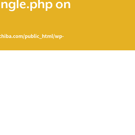
ingle.php
on
hiba.com/public_html/wp-
e.php on line
43
ent/themes/fcvanilla/single.php
on line