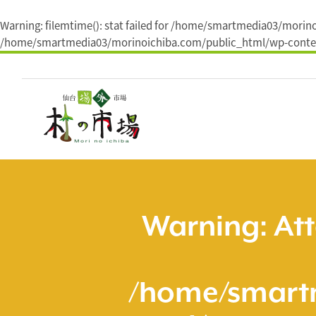
Warning
: filemtime(): stat failed for /home/smartmedia03/mori
/home/smartmedia03/morinoichiba.com/public_html/wp-conten
コ
ン
テ
ン
ツ
へ
ス
キ
ッ
プ
Warning
: At
/home/smart