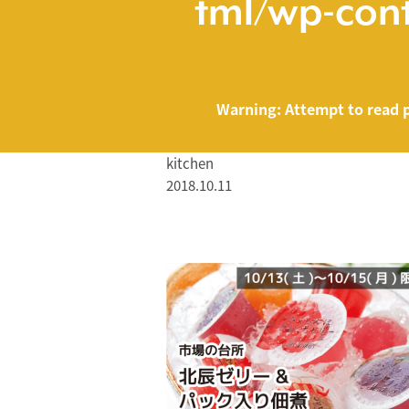
tml/wp-cont
Warning
: Attempt to read 
kitchen
2018.10.11
/home/smartmed
Warning
: Attempt to read property "name