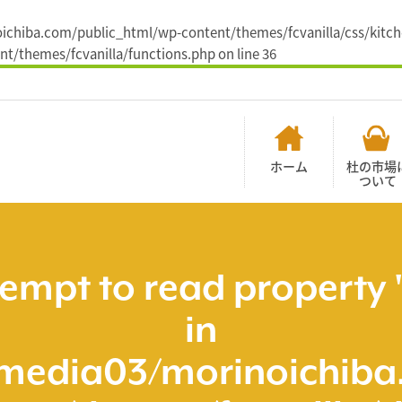
noichiba.com/public_html/wp-content/themes/fcvanilla/css/kitch
t/themes/fcvanilla/functions.php
on line
36
ホーム
杜の市場
ついて
tempt to read property 
in
media03/morinoichiba.