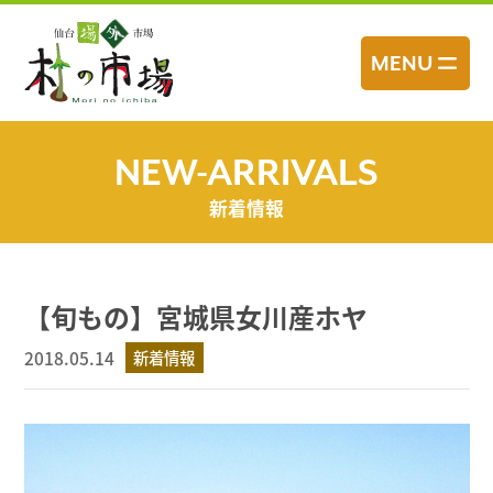
コ
ン
MENU
テ
ン
ツ
へ
NEW-ARRIVALS
ス
新着情報
キ
ッ
プ
【旬もの】宮城県女川産ホヤ
2018.05.14
新着情報