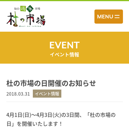
コ
ン
MENU
テ
ン
ツ
へ
EVENT
ス
イベント情報
キ
ッ
プ
杜の市場の日開催のお知らせ
2018.03.31
イベント情報
4月1日(日)～4月3日(火)の3日間、「杜の市場の
日」を開催いたします！