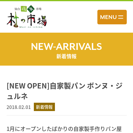
コ
ン
MENU
テ
ン
ツ
へ
NEW-ARRIVALS
ス
新着情報
キ
ッ
プ
[NEW OPEN]自家製パン ボンヌ・ジ
ュルネ
2018.02.01
新着情報
1月にオープンしたばかりの自家製手作りパン屋