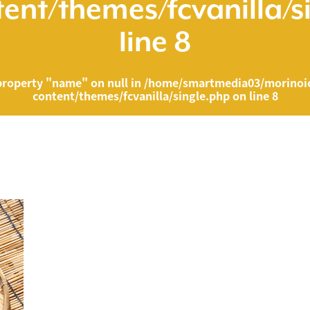
ent/themes/fcvanilla/s
line
8
property "name" on null in
/home/smartmedia03/morinoic
content/themes/fcvanilla/single.php
on line
8
ia03/morinoichiba.com/public_html/wp-content/themes/fcvanilla/singl
">
" on null in
/home/smartmedia03/morinoichiba.com/public_html/wp-cont
43