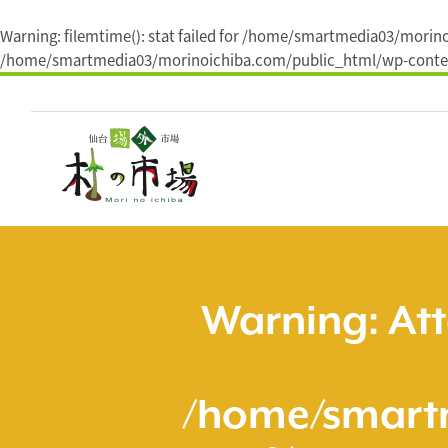
Warning
: filemtime(): stat failed for /home/smartmedia03/mori
/home/smartmedia03/morinoichiba.com/public_html/wp-conten
コ
ン
テ
ン
ツ
へ
ス
キ
ッ
プ
Warning
: At
/home/smart