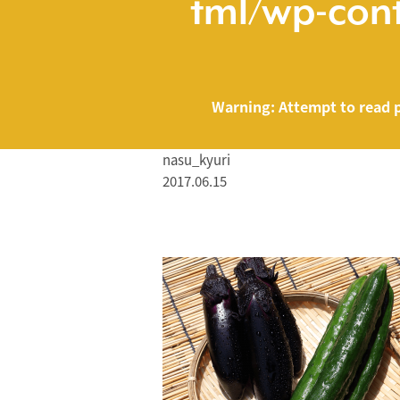
tml/wp-cont
Warning
: Attempt to read 
nasu_kyuri
2017.06.15
/home/smartmed
Warning
: Attempt to read property "name