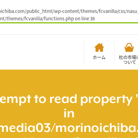
noichiba.com/public_html/wp-content/themes/fcvanilla/css/nasu_
t/themes/fcvanilla/functions.php
on line
36
ホーム
杜の市場
ついて
tempt to read property 
in
media03/morinoichiba.