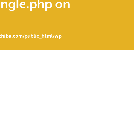
ingle.php
on
hiba.com/public_html/wp-
e.php on line
43
ent/themes/fcvanilla/single.php
on line