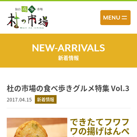
コ
ン
MENU
テ
ン
ツ
へ
NEW-ARRIVALS
ス
新着情報
キ
ッ
プ
杜の市場の食べ歩きグルメ特集 Vol.3
2017.04.15
新着情報
できたてフワフ
ワの揚げはんぺ