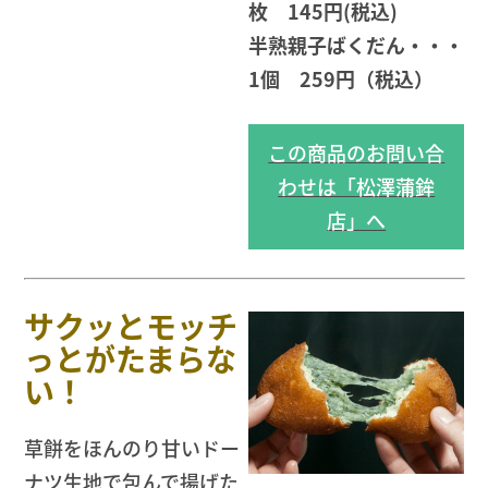
枚 145円(税込)
半熟親子ばくだん・・・
1個 259円（税込）
この商品のお問い合
わせは「松澤蒲鉾
店」へ
サクッとモッチ
っとがたまらな
い！
草餅をほんのり甘いドー
ナツ生地で包んで揚げた