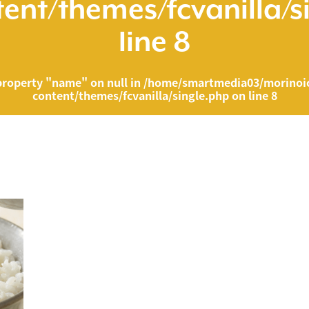
ent/themes/fcvanilla/s
line
8
property "name" on null in
/home/smartmedia03/morinoic
content/themes/fcvanilla/single.php
on line
8
ia03/morinoichiba.com/public_html/wp-content/themes/fcvanilla/singl
">
" on null in
/home/smartmedia03/morinoichiba.com/public_html/wp-cont
43