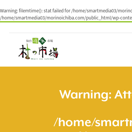
Warning
: filemtime(): stat failed for /home/smartmedia03/mori
/home/smartmedia03/morinoichiba.com/public_html/wp-conten
コ
ン
テ
ン
ツ
へ
ス
キ
ッ
プ
Warning
: At
/home/smart