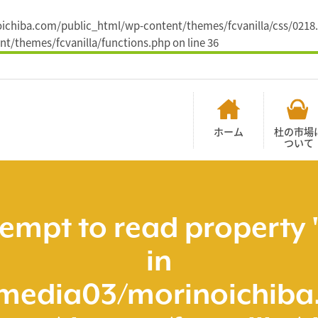
noichiba.com/public_html/wp-content/themes/fcvanilla/css/0218.
t/themes/fcvanilla/functions.php
on line
36
ホーム
杜の市場
ついて
tempt to read property 
in
media03/morinoichiba.