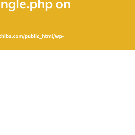
ingle.php
on
hiba.com/public_html/wp-
e.php on line
43
ent/themes/fcvanilla/single.php
on line