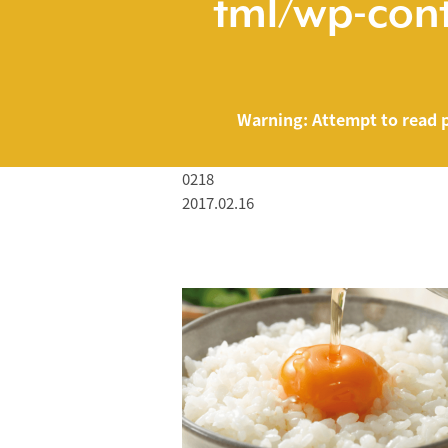
tml/wp-cont
Warning
: Attempt to read 
0218
2017.02.16
/home/smartmed
Warning
: Attempt to read property "name