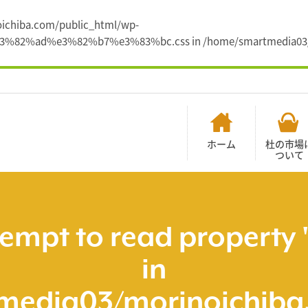
noichiba.com/public_html/wp-
%e3%82%ad%e3%82%b7%e3%83%bc.css in
/home/smartmedia03/
ホーム
杜の市場
ついて
tempt to read property 
in
media03/morinoichiba.