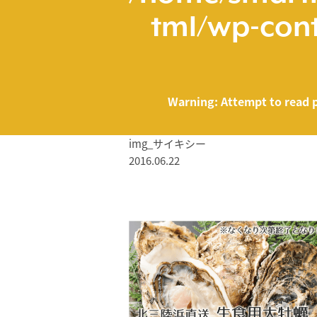
tml/wp-cont
Warning
: Attempt to read 
img_サイキシー
2016.06.22
/home/smartmed
Warning
: Attempt to read property "name