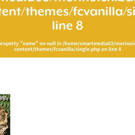
ent/themes/fcvanilla/s
line
8
property "name" on null in
/home/smartmedia03/morinoic
content/themes/fcvanilla/single.php
on line
8
ia03/morinoichiba.com/public_html/wp-content/themes/fcvanilla/singl
">
" on null in
/home/smartmedia03/morinoichiba.com/public_html/wp-cont
43