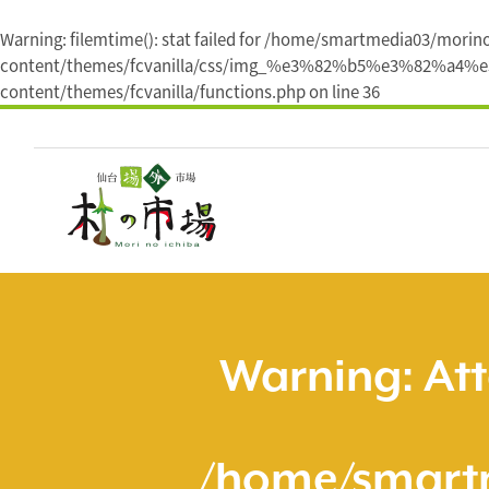
Warning
: filemtime(): stat failed for /home/smartmedia03/mori
content/themes/fcvanilla/css/img_%e3%82%b5%e3%82%a4
content/themes/fcvanilla/functions.php
on line
36
コ
ン
テ
ン
ツ
へ
ス
キ
ッ
プ
Warning
: At
/home/smart