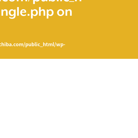
ingle.php
on
hiba.com/public_html/wp-
e.php on line
43
ent/themes/fcvanilla/single.php
on line